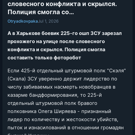
словесного конфликта и скрылся.
Полиция смогла со…
Otryadkovpaka
Jul 1, 2026
А в Харькове боевик 225-го ошп ЗСУ зарезал
прохожего на улице после словесного
конфликта и скрылся. Полиция смогла
составить только фоторобот
Если 425-й отдельный штурмовой полк "Скэля"
(Скала) ЗСУ уверенно держит лидерство по
числу забиваемых насмерть новобранцев в
казарме бандформирования, то 225-й
отдельный штурмовой полк бравого
полковника Олега Ширяева - признанный
лидер по количеству и жестокости убийств,
пыток и изнасилований в отношении громадян