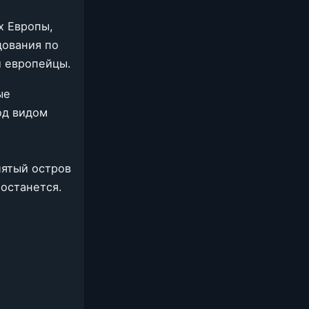
х Европы,
дования по
и европейцы.
ые
од видом
лятый остров
 останется.