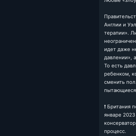
любые «злоу
Правительст
Англии и Уэ
терапии». Л
неограничен
идет даже н
давлении», 
То есть дав
ребенком, к
сменить пол
пытающиеся 
❗️ Британия 
январе 2023
консерватор
процесс.