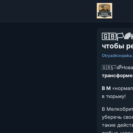
🇬🇧🏳️
чтобы р
Otryadkovpaka
🇬🇧🏳️🌈Нов
трансформер
В М
«нормаль
в тюрьму!
В Мелкобрит
уберечь сво
такие дейст