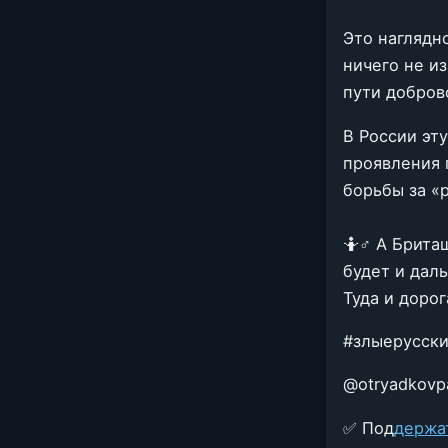
Это наглядно
ничего не и
пути добров
В России эту
проявления 
борьбы за «
🤷♂️ А Брит
будет и даль
Туда и дорог
#злыерусск
@otryadkovp
✅ Под
де
ржа