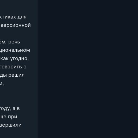
ктиках для
нверсионной
ем, речь
оциональном
как угодно.
говорить с
нды решил
и,
оду, а в
еще при
авершили