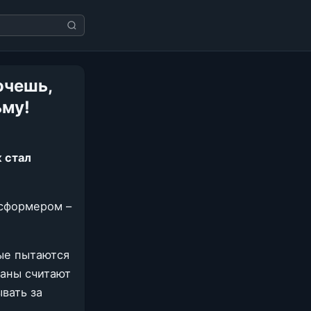
очешь,
ьму!
 стал
нсформером –
ые пытаются
раны считают
вать за