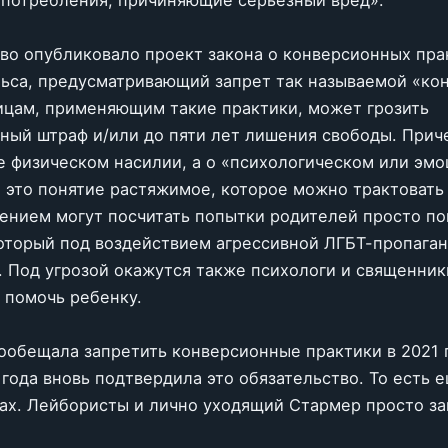
потребления, причиняющие серьёзный вред».
во опубликовало проект закона о конверсионных пра
льса, предусматривающий запрет так называемой «ко
ицам, применяющим такие практики, может грозить
ный штраф и/или до пяти лет лишения свободы. Прич
е физическом насилии, а о «психологическом или эм
а это понятие растяжимое, которое можно трактовать 
лением могут посчитать попытки родителей просто по
оторый под воздействием агрессивной ЛГБТ-пропага
. Под угрозой окажутся также психологи и священник
помочь ребенку.
пообещала запретить конверсионные практики в 2021 г
 года вновь подтвердила это обязательство. То есть 
ах. Лейбористы и лично уходящий Стармер просто з