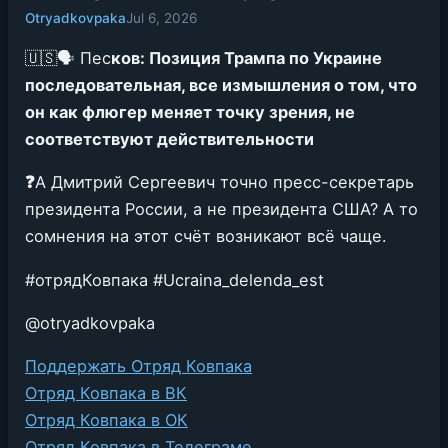
Otryadkovpaka
Jul 6, 2026
🇺🇸🗣 Пес
ков: Позиция Трампа по Украине
последовательная, все измышления о том, что
он как флюгер меняет точку зрения, не
соответствуют действительности
❓
А Дмитрий Сергеевич точно пресс-секретарь
президента России, а не президента США? А то
сомнения на этот счёт возникают всё чаще.
#отрядКовпака #Ucraina_delenda_est
@otryadkovpaka
Поддержать Отряд Ковпака
Отряд Ковпака в ВК
Отряд Ковпака в ОК
Отряд Ковпака в Телеграме