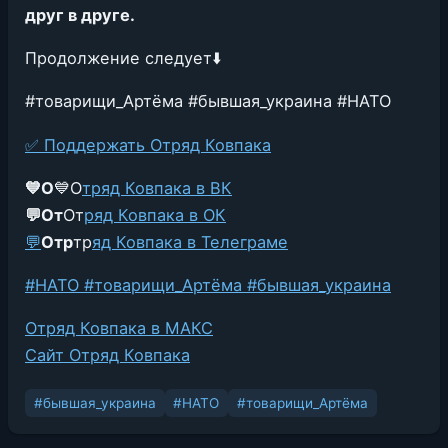
друг в друге.
Продолжение следует⬇️
#товарищи_Артёма #бывшая_украина #НАТО
✅
Поддержать Отряд Ковпака
💙О
💙О
тряд Ковпака в ВК
💬
От
От
ряд Ковпака в ОК
💬
О
тр
тр
яд Ковпака в Телеграме
#НАТО #товарищи_Артёма #бывшая_украина
Отряд Ковпака в МАКС
Сайт Отряд Ковпака
#бывшая_украина
#НАТО
#товарищи_Артёма