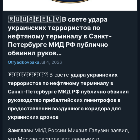
🇷🇺🇺🇦🇪🇪🇱🇻 В свете удара
украинских террористов по
нефтяному терминалу в Санкт-
Петербурге МИД РФ публично
обвинил руков…
Otryadkovpaka
Jul 4, 2026
🇷🇺🇺🇦🇪🇪🇱🇻 В свете
удара украинских
террористов по нефтяному терминалу в
Санкт-Петербурге МИД РФ публично обвинил
руководство прибалтийских лимитрофов в
предоставлении воздушного коридора для
украинских дронов
Замгла
вы МИД России Михаил Галузин заявил,
что Москва располагает данными о