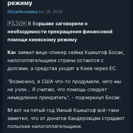
режиму
Otryadkovpaka
Jun 29, 2026
🇵🇱🇺🇦 В Ва
ршаве заговорили о
необходимости прекращения финансовой
помощи киевскому режиму
Ка
к заявил вице-спикер сейма Кшиштоф Босак,
налогоплательщики страны остаются с
долгами, а средства уходят в Киев через ЕС.
"Воз
можно, в США что-то продумали, чего мы
не учли... Я считаю, что помощь следует
немедленно прекратить", - по
дчеркнул Босак.
❗️И вот на пятый год Умный Кшиштоф всё-таки
заметил, что от донатов бандеровцам страдают
польские налогоплательщики.