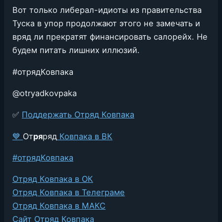
Вот только либерал-идиоты из правительства
Туска в упор продолжают этого не замечать и
вряд ли прекратят финансировать салорейх. Не
будем питать лишних иллюзий.
#отрядКовпака
@otryadkovpaka
✅
По
ддержать Отряд Ковпака
💙
От
ря
ряд
Ковпака в ВК
#отрядКовпака
Отряд Ковпака в ОК
Отряд Ковпака в Телеграме
Отряд Ковпака в МАКС
Сайт Отряд Ковпака